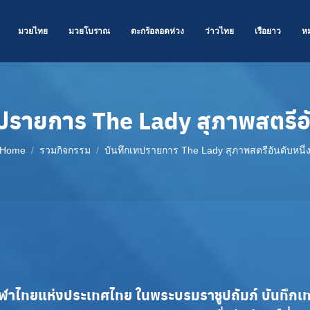
มวยไทย
มวยโบราณ
ตะกร้อลอดห่วง
ว่าวไทย
เรือยาว
ห
ปรายการ The Lady สุภาพสตรีอั
You are here:
Home
รวมกิจกรรม
บันทึกเทปรายการ The Lady สุภาพสตรีอันดับหนึ่
ไทยแห่งประเทศไทย ในพระบรมราชูปถัมภ์ บันทึกเทป