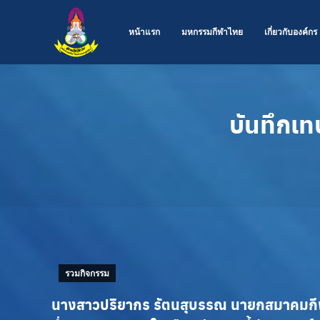
หน้าแรก
มหกรรมกีฬาไทย
เกี่ยวกับองค์กร
บันทึกเท
รวมกิจกรรม
นางสาวปริยากร รัตนสุบรรณ นายกสมาคมกีฬา