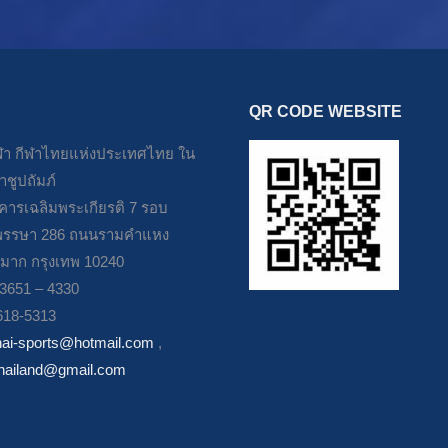
QR CODE WEBSITE
า กีฬาไทยแห่งประเทศไทย ใน
ชูปถัมภ์
าคารเฉลิมพระเกียรติ 7 รอบ
รรษา 286 ถนนรามคำแหง
มาก กรุงเทพ 10240
– 3651 – 4330
618-5313
hai-sports@hotmail.com
,
thailand@gmail.com