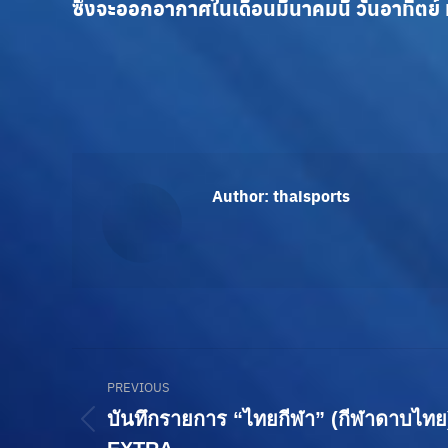
ซึ่งจะออกอากาศในเดือนมีนาคมนี้ วันอาทิตย์ 
Author:
thaisports
Post
PREVIOUS
navigation
บันทึกรายการ “ไทยกีฬา” (กีฬาดาบไท
Previous