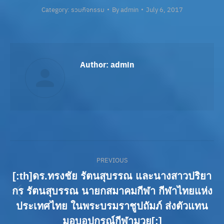
Category:
รวมกิจกรรม
By
admin
July 6, 2017
Author:
admin
Post
PREVIOUS
navigation
[:th]ดร.ทรงชัย รัตนสุบรรณ และนางสาวปริยา
กร รัตนสุบรรณ นายกสมาคมกีฬา กีฬาไทยแห่ง
Previous
ประเทศไทย ในพระบรมราชูปถัมภ์ ส่งตัวแทน
post:
มอบอุปกรณ์กีฬามวย[:]