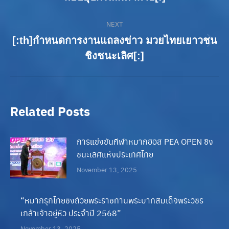
NEXT
[:th]กำหนดการงานแถลงข่าว มวยไทยเยาวชน
Next
ชิงชนะเลิศ[:]
post:
Related Posts
การแข่งขันกีฬาหมากฮอส PEA OPEN ชิง
ชนะเลิศแห่งประเทศไทย
November 13, 2025
“หมากรุกไทยชิงถ้วยพระราชทานพระบาทสมเด็จพระวชิร
เกล้าเจ้าอยู่หัว ประจำปี 2568”
November 13, 2025