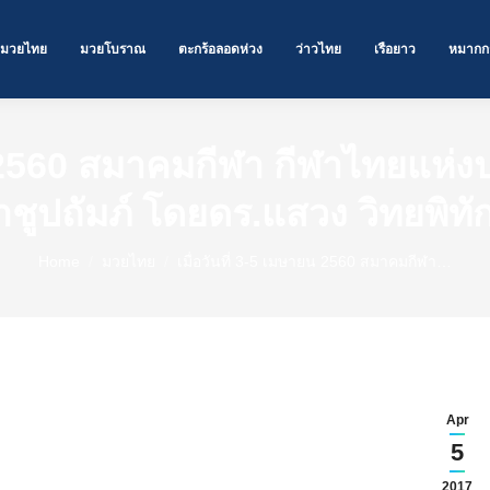
มวยไทย
มวยโบราณ
ตะกร้อลอดห่วง
ว่าวไทย
เรือยาว
หมากก
ายน 2560 สมาคมกีฬา กีฬาไทยแห
าชูปถัมภ์ โดยดร.แสวง วิทยพิทัก
You are here:
Home
มวยไทย
เมื่อวันที่ 3-5 เมษายน 2560 สมาคมกีฬา…
Apr
5
่งประเทศไทย ในพระบรมราชูปถัมภ์ โดยดร.แสวง วิทยพิทักษ์
2017
วมงานโครงการอบรมกรรมการ “ผู้ตัดสิน มวยไทย” ระหว่างวันที่