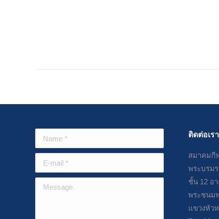
การแข่งขันกีฬาภูมิปัญญาไทย “กรมพลศึกษา – นอร์
ทกรุงเทพมหกรรมกีฬาไทย ครั้งที่ 19”
December 3, 2024
ติดต่อเรา
Name *
สมาคมกีฬ
E-mail *
พระบรมรา
ชั้น 12 อ
Message
พระชนมพ
แขวงหัวห