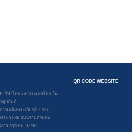
มอบอุปกรณ์กีฬามวยไทย ณ. ค่ายมวย ว.สาครฤทธิ์
October 20, 2024
QR CODE WEBSITE
า กีฬาไทยแห่งประเทศไทย ใน
ชูปถัมภ์
าคารเฉลิมพระเกียรติ 7 รอบ
รรษา 286 ถนนรามคำแหง
มาก กรุงเทพ 10240