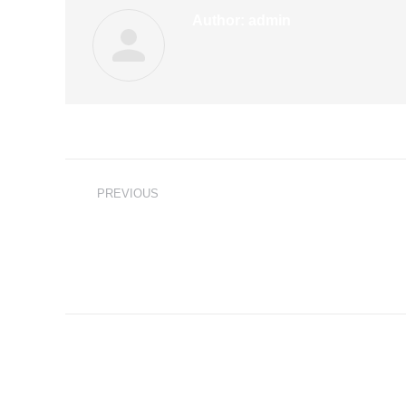
Author:
admin
Post
PREVIOUS
navigation
สมาคมกีฬา กีฬาไทยแห่งประเทศไทย ใ
Previous
พระบรมราชูปถัมภ์ จัดงาน“ มหกรรม
post:
กีฬาไทย ฉลองมหาสงกรานต์ปีใหม่ไทย 
Related Posts