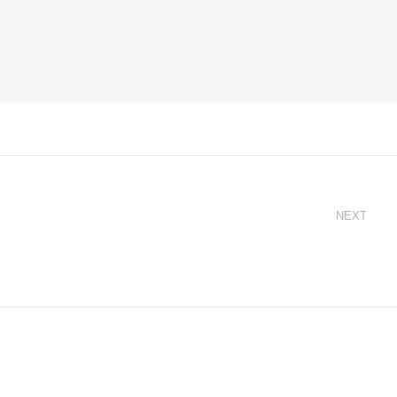
น
NEXT
Next
มหกรรมกีฬาไทย ฉลองมหาสงกรานต์
post:
”