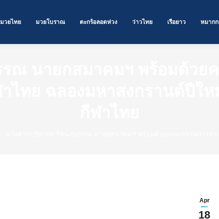
มวยไทย
มวยโบราณ
ตะกร้อลอดห่วง
ว่าวไทย
เรือยาว
หมากก
บรรณ นายกสมาคมฯ พร้อมด้ว
ไทย ฉลองมหาสงกรานต์ปีใหม่ไท
กีฬาไทย
นางสาวปริยากร รัตนสุบรรณ นายกสมาคมฯ พร้อมด้วยคณะกรรมการสม
Apr
18