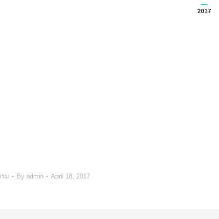
ีฬา กีฬาไทยแห่งประเทศไทย ในพระบรมราชูปถัมภ์ โดยนางสาวปริยา
2017
รสมาคมฯ จัดกิจกรรมงาน “ มหกรรมกีฬาไทย ฉลองมหา
อเป็นการอนุรักษ์และเผยแพร่ความรู้เกี่ยวกับกีฬาไทย และการแช่งขัน
ัลจากท่านนายกสมาคมกีฬากีฬาไทยแห่งประเทศไทย ในพระบรม
ลาซาพระราม ๒
รรม
By
admin
April 18, 2017