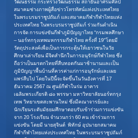
วัฒนธรรม กระทรวงวัฒนธรรม สถายันอาศรมศิลป์
สมาคมช่างภาพผู้สื่อข่าวโทรทัศน์แห่งประเทศไทย
ในพระบรมราชูปถัมภ์ และสมาคมกีฬากีฬาไทยแห่ง
ประเทศไทย ในพระบรมราชูปถัมภ์ ร่วมกันดำเนิน
การจัด การแข่งขันกีฬาภูมิปัญญาไทย “กรมพลศึกษา
– นอร์ทกรุงเทพมหกรรมกีฬาไทย ครั้งที่ 19″โดยมี
วัตถุประสงค์เพื่อเป็นการกระตุ้นให้เยาวชนในวัย
ศึกษาเล่าเรียน มีจิตสำนึกในการอนุรักษ์กีฬาไทย ซึ่ง
ถือว่าเป็นมรดกไทยที่สืบทอดกันมาช้านานและเป็น
ภูมิปัญญาพื้นบ้านที่ควรค่าแก่การอนุรักษ์และเผย
แพร่สืบไป โดยในปีนี้จะจัดขึ้นในวันอังคารที่ 17
ธันวาคม 2567 ณ ศูนย์กีฬาในร่ม อาคาร
เฉลิมพระเกียรติ ๘๐ พรรษา มหาวิทยาลัยนอร์ทกรุง
เทพ วิทยาเขตสะพานใหม่ ซึ่งมีคณาจารย์และ
นักเรียนระดับมัธยมศึกษาตอบรับเข้าร่วมการแข่งขัน
จาก 20 โรงเรียน จำนวนกว่า 60 คน เข้าร่วมการ
แข่งขัน โดยมี นายสุจินต์ พิทักษ์ อุปนายกสมาคม
กีฬากีฬาไทยแห่งประเทศไทย ในพระบรมราชูปถัมภ์