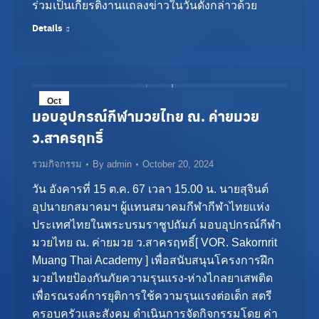
ร่วมเป็นเกียรติงานแถลงข่าวในวันดังกล่าวด้วย
Details
Oct
มอบอุปกรณ์กีฬามวยไทย ณ. ค่ายมวย
20
ว.สาครฤทธิ์
2024
รวมกิจกรรม
By
admin
October 20, 2024
วัน อังคารที่ 15 ต.ค. 67 เวลา 15.00 น. นายสุจินต์
อุปนายกสมาคมฯ ผู้แทนสมาคมกีฬากีฬาไทยแห่ง
ประเทศไทยในพระบรมราชูปถัมภ์ มอบอุปกรณ์กีฬา
มวยไทย ณ. ค่ายมวย ว.สาครฤทธิ์[ VOR. Sakornrit
Muang Thai Academy ] เพื่อสนับสนุนโครงการฝึก
มวยไทยป้องกันภัยความรุนแรง-ห่างไกลยาเสพติด
เพื่อรณรงค์การยุติการใช้ความรุนแรงต่อเด็ก สตรี
ครอบครัวและสังคม ดำเนินการจัดกิจกรรมโดย ค่า