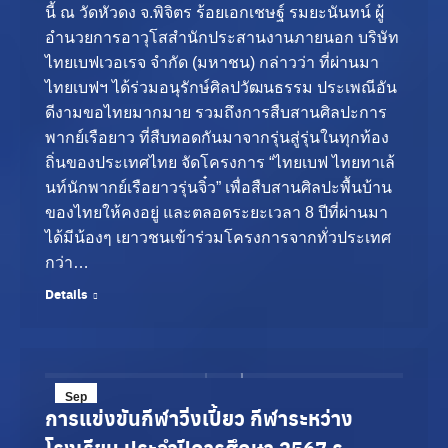
นี้ ณ วัดหัวดง จ.พิจิตร ร้อยเอกเชษฐ์ รมยะนันทน์ ผู้
อำนวยการอาวุโสสำนักประสานงานภายนอก บริษัท
ไทยเบฟเวอเรจ จำกัด (มหาชน) กล่าวว่า ที่ผ่านมา
ไทยเบฟฯ ได้ร่วมอนุรักษ์ศิลปวัฒนธรรม ประเพณีอัน
ดีงามขอไทยมากมาย รวมถึงการสืบสานศิลปะการ
พากย์เรือยาว ที่สืบทอดกันมาจากรุ่นสู่รุ่นในทุกท้อง
ถิ่นของประเทศไทย จัดโครงการ “ไทยเบฟ ไทยทาเล้
นท์นักพากย์เรือยาวรุ่นจิ๋ว” เพื่อสืบสานศิลปะพื้นบ้าน
ของไทยให้คงอยู่ และตลอดระยะเวลา 8 ปีที่ผ่านมา
ได้มีน้องๆ เยาวชนเข้าร่วมโครงการจากทั่วประเทศ
กว่า…
Details
Sep
การแข่งขันกีฬาวิ่งเปี้ยว กีฬาระหว่าง
15