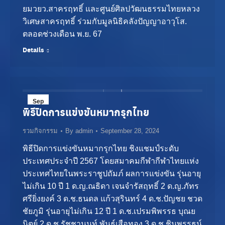
ยมวยว.สาครฤทธิ์ และศูนย์ศิลปวัฒนธรรมไทยหลวง
วิเศษสาครฤทธิ์ ร่วมกับมูลนิธิคลังปัญญาอาวุโส.
ตลอดช่วงเดือน พ.ย. 67
Details
Sep
พิธีปิดการแข่งขันหมากรุกไทย
28
รวมกิจกรรม
By
admin
September 28, 2024
2024
พิธีปิดการแข่งขันหมากรุกไทย ชิงแชมป์ระดับ
ประเทศประจำปี 2567 โดยสมาคมกีฬากีฬาไทยแห่ง
ประเทศไทยในพระราชูปถัมภ์ ผลการแข่งขัน รุ่นอายุ
ไม่เกิน 10 ปี 1 ด.ญ.ณธิดา เจนจำรัสฤทธิ์ 2 ด.ญ.ภัทร
ศรียิ่งยงค์ 3 ด.ช.ธนดล แก้วสุรินทร์ 4 ด.ช.ปัญชย ชวด
ชัยภูมิ รุ่นอายุไม่เกิน 12 ปี 1 ด.ช.เปรมพิพรรธ บุณย
นิตย์ 2 ด.ช.รัชชานนท์ พันธุ์เสือทอง 3 ด.ช.ชินพรรธน์